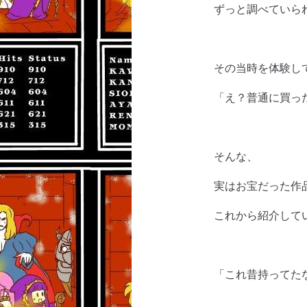
ずっと調べていら
その当時を体験し
「え？普通に買っ
そんな、
実はお宝だった作
これから紹介して
「これ昔持ってた