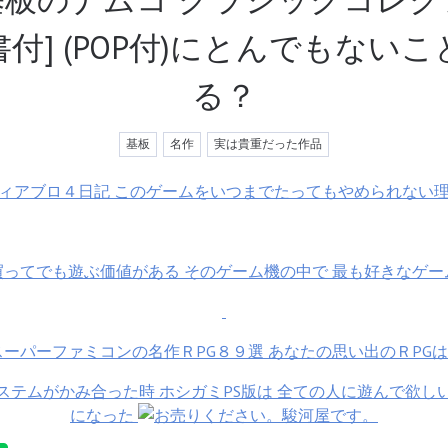
付] (POP付)にとんでもない
る？
基板
名作
実は貴重だった作品
ィアブロ４日記 このゲームをいつまでたってもやめられない
ってでも遊ぶ価値がある そのゲーム機の中で 最も好きなゲーム
スーパーファミコンの名作ＲPG８９選 あなたの思い出のＲPG
ステムがかみ合った時 ホシガミPS版は 全ての人に遊んで欲し
になった