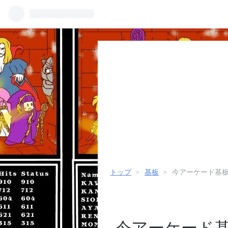
トップ
>
基板
>
今アーケード基板の
今アーケード基板